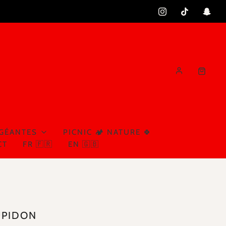
 GÉANTES
PICNIC 🏕️ NATURE 🍀
CT
FR 🇫🇷
EN 🇬🇧
UPIDON