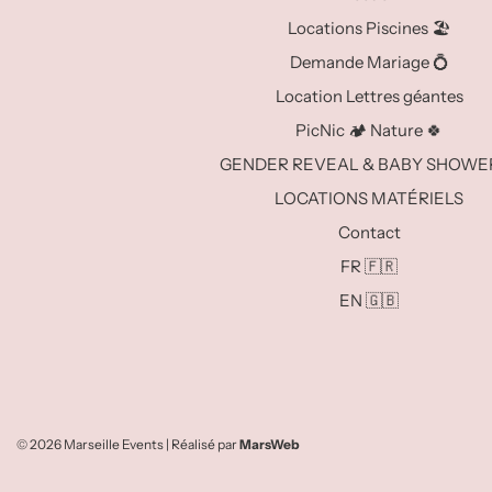
Locations Piscines 🏖️
Demande Mariage 💍
Location Lettres géantes
PicNic 🏕️ Nature 🍀
GENDER REVEAL & BABY SHOWER
LOCATIONS MATÉRIELS
Contact
FR 🇫🇷
EN 🇬🇧
© 2026 Marseille Events
| Réalisé par
MarsWeb