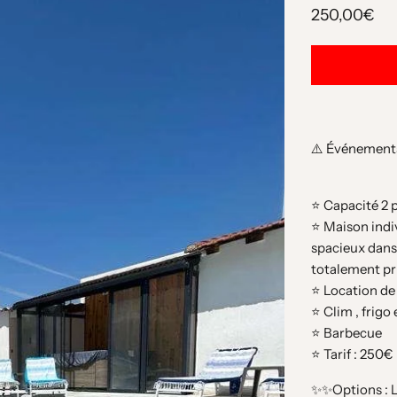
250,00€
⚠️ Événements
⭐️ Capacité 2
⭐️ Maison indi
spacieux dans 
totalement pr
⭐️ Location d
⭐️ Clim , frigo
⭐️ Barbecue
⭐️ Tarif : 250
✨✨Options : L