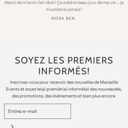
tops dans leur domaine ! »
n’oublierai jamais !
ELIE COHEN
DAVID BENHAMOU
NORA BEN.
SOYEZ LES PREMIERS
INFORMÉS!
Inscrivez-vous pour recevoir des nouvelles de Marseille
Events et soyez le(a) premièr(e) informé(e) des nouveautés,
des promotions, des évènements et bien plus encore.