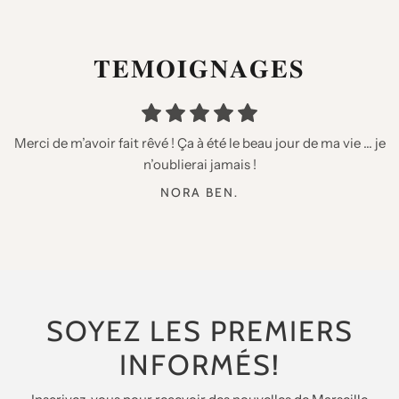
𝐓𝐄𝐌𝐎𝐈𝐆𝐍𝐀𝐆𝐄𝐒
« Merci pour votre travail , je recommande fortement, les
Magnifique prestation !! Merci pour votre travail
Merci de m’avoir fait rêvé ! Ça à été le beau jour de ma vie … je
tops dans leur domaine ! »
n’oublierai jamais !
ELIE COHEN
DAVID BENHAMOU
NORA BEN.
SOYEZ LES PREMIERS
INFORMÉS!