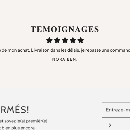
𝐓𝐄𝐌𝐎𝐈𝐆𝐍𝐀𝐆𝐄𝐒
les, très content de là qualités mais surtout des petits cadeaux à
 de mon achat, Livraison dans les délais, je repasse une command
Merci pour votre rapidité, produits de qualité, je vous recommand
ANTHONY GARCIA
AURELIE B.
NORA BEN.
ORMÉS!
et soyez le(a) premièr(e)
 bien plus encore.