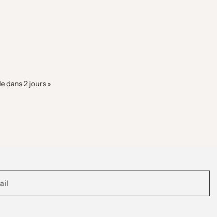
 l’intérieur, merci pour mes jumelles »
e dans 2 jours »
e »