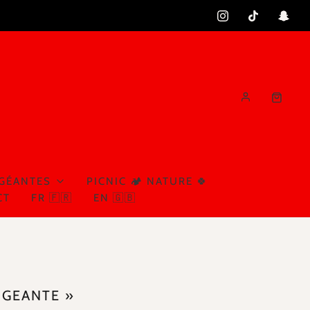
 GÉANTES
PICNIC 🏕️ NATURE 🍀
CT
FR 🇫🇷
EN 🇬🇧
 GEANTE »